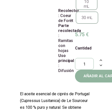
10
mL
Recolector
:
Coeur
30 mL
de Forêt
Parte
recolectada
5.75
€
:
Ramitas
con
Cantidad
hojas
Uso
principal
:
Difusión
AÑADIR AL CA
El aceite esencial de ciprés de Portugal
(Cupressus Lusitanica) de Le Sourceur
es 100 % puro y natural. Se obtiene