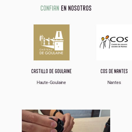
confian
en nosotros
es
castillo de goulaine
cos de nantes
Haute-Goulaine
Nantes