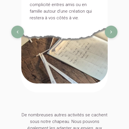
complicité entres amis ou en
une ex
famille autour d’une création qui
et sen
restera à vos côtés à vie.
si part
De nombreuses autres activités se cachent
sous notre chapeau. Nous pouvons
également les adapter aux envies, aux