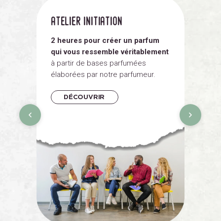
atelier initiation
ateli
2 heures pour créer un parfum
3 heu
qui vous ressemble véritablement
fragra
à partir de bases parfumées
ou non
élaborées par notre parfumeur.
accom
créati
DÉCOUVRIR
DÉ