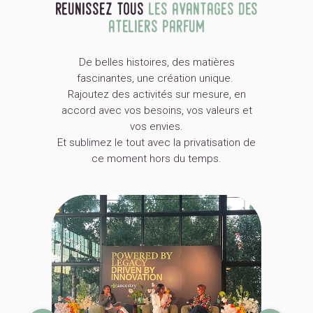
reunissez tous
les avantages des
Découvrez l’art captivant de la création
ateliers parfum
parfumée et
plongez vos proches ou
vos équipes dans un voyage sensoriel
De belles histoires, des matières
inoubliable.
Laissez vous envoûter par
fascinantes, une création unique.
nos matières premières naturelles
Rajoutez des activités sur mesure, en
soigneusement sourcées à travers le
accord avec vos besoins, vos valeurs et
monde.
vos envies.
Et sublimez le tout avec la privatisation de
ce moment hors du temps.