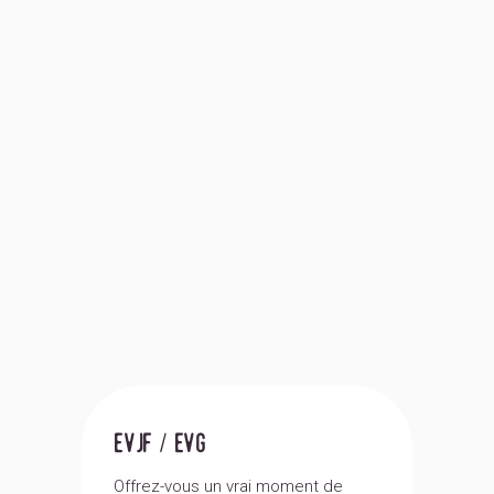
evjf / evg
anniv
Offrez-vous un vrai moment de
À offrir