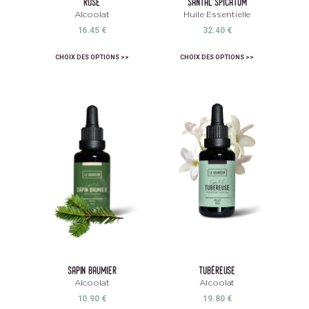
rose
santal spicatum
Alcoolat
Huile Essentielle
16.45
€
32.40
€
CHOIX DES OPTIONS
CHOIX DES OPTIONS
sapin baumier
tubéreuse
Alcoolat
Alcoolat
10.90
€
19.80
€