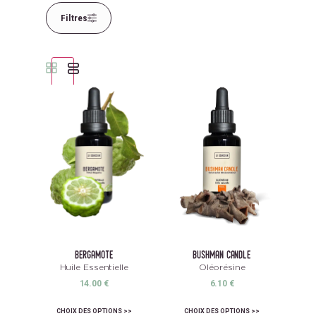
Filtres
Contenance
Familles Olfactives
bergamote
bushman candle
Huile Essentielle
Oléorésine
14.00
€
6.10
€
CHOIX DES OPTIONS
CHOIX DES OPTIONS