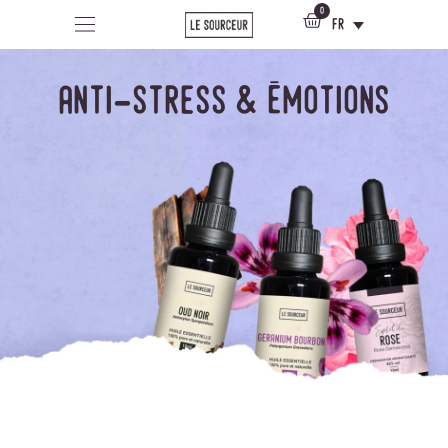
0
fr
anti-stress & émotions