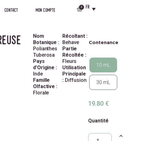
fr
fr
0
0
contact
mon compte
contact
mon compte
Nom
Récoltant :
reuse
Botanique :
Behave
Contenance
Polianthes
Partie
Tuberosa
Récoltée :
Pays
Fleurs
10 mL
d’Origine :
Utilisation
Inde
Principale
Famille
:
Diffusion
30 mL
Olfactive :
Florale
19.80
€
Quantité