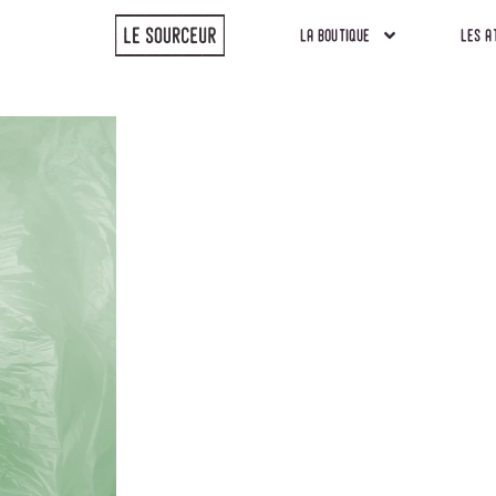
la boutique
les a
la boutique
les a