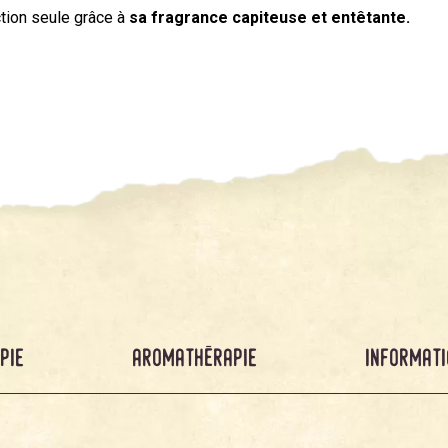
ction seule grâce à
sa fragrance capiteuse et entêtante.
pie
aromathérapie
informati