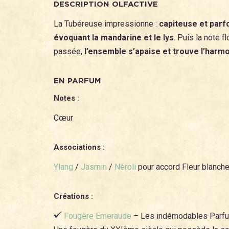
DESCRIPTION OLFACTIVE
La Tubéreuse impressionne :
capiteuse et parfo
évoquant la mandarine et le lys
. Puis la note 
passée,
l’ensemble s’apaise et trouve l’harm
EN PARFUM
Notes :
Cœur
Associations :
Ylang
/
Jasmin
/
Néroli
pour accord Fleur blanche
Créations :
Fougère Emeraude
– Les indémodables Parf