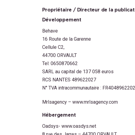
Propriétaire / Directeur de la publica
Développement
Behave
16 Route de la Garenne
Cellule C2,
44700 ORVAULT
Tel: 0650870662
SARL au capital de 137 058 euros
RCS NANTES 489622027
N° TVA intracommunautaire : FR404896220
Mrlsagency –
www.mrlsagency.com
Hébergement
Oadsys-
www.oasdys.net
8 rue des Jarres – 44700 ORVAULT