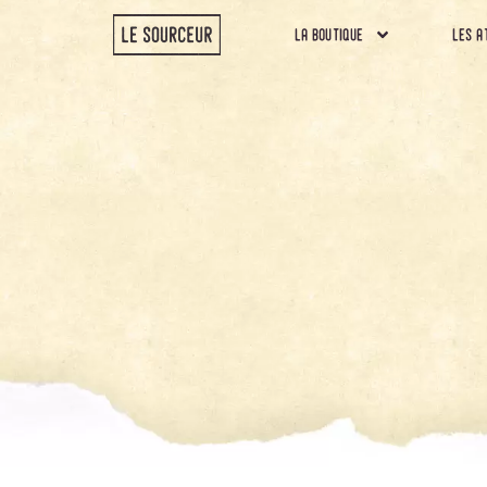
la boutique
les a
la boutique
les a