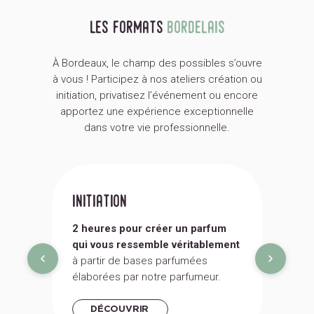
les formats
bordelais
À Bordeaux, le champ des possibles s’ouvre
à vous ! Participez à nos ateliers création ou
initiation, privatisez l’événement ou encore
apportez une expérience exceptionnelle
dans votre vie professionnelle.
initiation
créa
2 heures pour créer un parfum
3 heu
qui vous ressemble véritablement
fragra
à partir de bases parfumées
ou non
élaborées par notre parfumeur.
accom
créati
DÉCOUVRIR