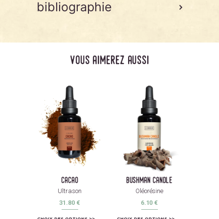
bibliographie
vous aimerez aussi
cacao
bushman candle
Ultrason
Oléorésine
31.80
€
6.10
€
CHOIX DES OPTIONS
CHOIX DES OPTIONS