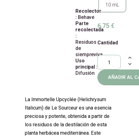
10 mL
Recolector
:
Behave
Parte
6.75
€
recolectada
:
Residuos
Cantidad
de
siempreviva
Uso
principal :
Difusión
AÑADIR AL C
La Immortelle Upcyclée (Helichrysum
Italicum) de Le Sourceur es una esencia
preciosa y potente, obtenida a partir de
los residuos de la destilación de esta
planta herbácea mediterránea. Este