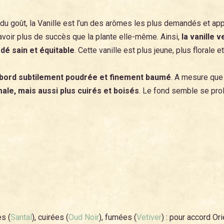
u goût, la Vanille est l’un des arômes les plus demandés et appr
avoir plus de succès que la plante elle-même. Ainsi,
la vanille 
dé sain et équitable
. Cette vanille est plus jeune, plus florale 
d’abord subtilement poudrée et finement baumé
. A mesure que 
ale, mais aussi plus cuirés et boisés
. Le fond semble se prol
es (
Santal
), cuirées (
Oud Noir
), fumées (
Vetiver
) : pour accord Ori