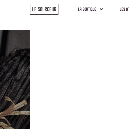
la boutique
les a
la boutique
les a