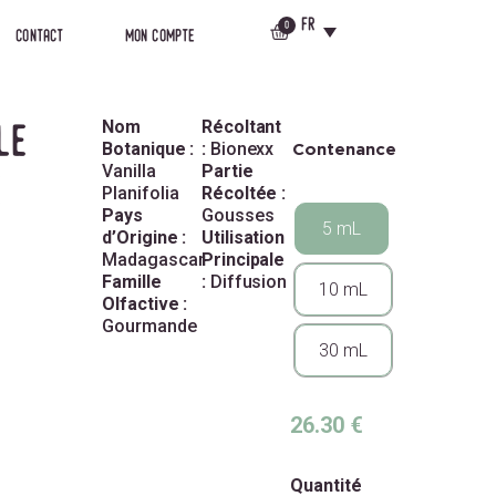
fr
fr
0
0
contact
mon compte
contact
mon compte
Nom
Récoltant
le
Botanique :
:
Bionexx
Contenance
Vanilla
Partie
e
Planifolia
Récoltée :
Pays
Gousses
5 mL
d’Origine :
Utilisation
Madagascar
Principale
Famille
:
Diffusion
10 mL
Olfactive :
Gourmande
30 mL
26.30
€
Quantité